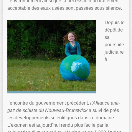
l’environnement ainsi que la nécessité d’un traitement
acceptable des eaux usées sont passées sous silence.
Depuis le
dépôt de
sa
poursuite
judiciaire
à
l’encontre du gouvernement précédent,
l’Alliance anti-
gaz de schiste du Nouveau-Brunswick
a suivi de près
les développements scientifiques dans ce domaine.
L’examen est aujourd’hui rendu plus facile par la