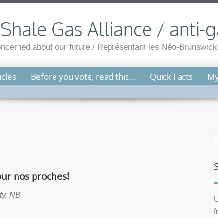
hale Gas Alliance / anti-g
cerned about our future / Représentant les Néo-Brunswicko
cles
Before you vote, read this…
Quick Facts
My
our nos proches!
ty, NB
U
f