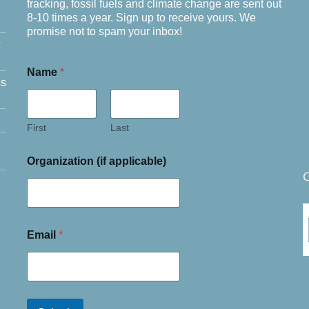
fracking, fossil fuels and climate change are sent out
8-10 times a year. Sign up to receive yours. We
promise not to spam your inbox!
Name
*
ss
First
Last
Organization (if applicable)
C
Email
*