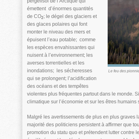
pergélisol de l’Arctique qui
émettent d’énormes quantités
de CO
; le dégel des glaciers et
2
des glaces polaires qui font
monter le niveau des mers et
épuisent l’eau potable; comme
les espèces envahissantes qui
nuisent à l’environnement; les
averses torrentielles et les
inondations; les sécheresses
Le feu des pionni
qui se prolongent; l’acidification
des océans et des tempêtes
violentes plus fréquentes partout dans le monde. S
climatique sur l’économie et sur les êtres humains 
Malgré les avertissements de plus en plus graves la
majorité des politiciens persistent à affirmer que tout
promotion du statu quo et prétendent lutter contre