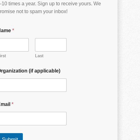
-10 times a year. Sign up to receive yours. We
romise not to spam your inbox!
Name
*
irst
Last
rganization (if applicable)
Email
*
Submit