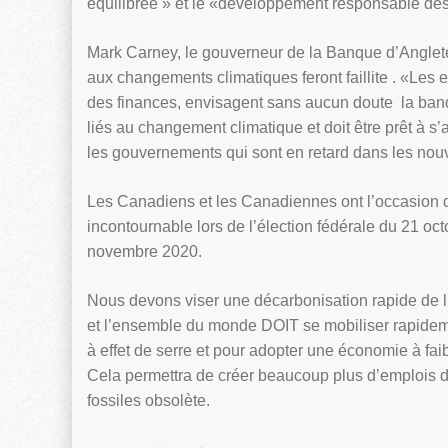
équilibrée » et le «développement responsable de
Mark Carney, le gouverneur de la Banque d’Angleter
aux changements climatiques feront faillite . «Les 
des finances, envisagent sans aucun doute la banq
liés au changement climatique et doit être prêt à s’
les gouvernements qui sont en retard dans les nou
Les Canadiens et les Canadiennes ont l’occasion de
incontournable lors de l’élection fédérale du 21 oc
novembre 2020.
Nous devons viser une décarbonisation rapide de
et l’ensemble du monde DOIT se mobiliser rapideme
à effet de serre et pour adopter une économie à fai
Cela permettra de créer beaucoup plus d’emplois d
fossiles obsolète.