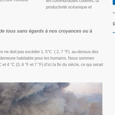
ght Liane Thibodeau
les communautés côtières, la
productivité océanique et
e de tous sans égards à nos croyances ou à
re ne doit pas excéder 1, 5°C ( 2, 7 °F) au-dessus des
re demeure habitable pour les humains. Nous sommes
t 4 °C (3, 6 °F et 7 °F) d’ici la fin du siècle, ce qui serait