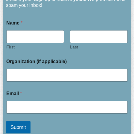
spam your inbox!
Name
*
First
Last
Organization (if applicable)
Email
*
Submit