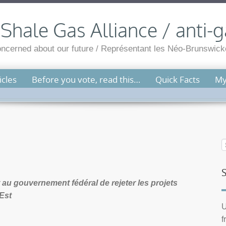
hale Gas Alliance / anti-g
cerned about our future / Représentant les Néo-Brunswicko
cles
Before you vote, read this…
Quick Facts
My
 gouvernement fédéral de rejeter les projets
 Est
U
f