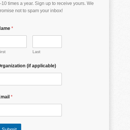
-10 times a year. Sign up to receive yours. We
romise not to spam your inbox!
Name
*
irst
Last
rganization (if applicable)
Email
*
Submit