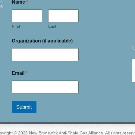
Name
*
ss
First
Last
Organization (if applicable)
C
Email
*
Submit
pyright © 2026 New Brunswick Anti-Shale Gas Alliance. All rights reserv