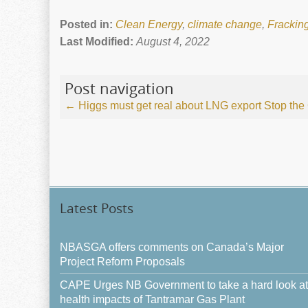
Posted in:
Clean Energy
,
climate change
,
Frackin
Last Modified:
August 4, 2022
Post navigation
←
Higgs must get real about LNG export
Stop the
Latest Posts
NBASGA offers comments on Canada’s Major
Project Reform Proposals
CAPE Urges NB Government to take a hard look at
health impacts of Tantramar Gas Plant