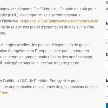
8
p
chancelier allemand Olaf Scholz au Canada en août pour
liquéfié (GNL), des organismes environnementaux
l’initiative
Stoppons le Gaz
(
https://www.stopthegas.ca/fr
)
 de rejeter tout projet d’exportation de gaz sur la côte
ues.
F
s énergies fossiles, les projets d’exportation de gaz ne
uation énergétique en Europe causée par la guerre en
O
rope seront en grande partie résolus des années avant
 soit opérationnelle », déclare le porte-parole
jet Goldboro LNG de Pieridae Energy et le projet
r une augmentation des volumes de gaz transitant dans le
uébec
.