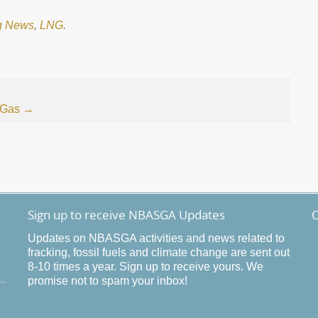
g News
,
LNG
.
 Gas
→
Sign up to receive NBASGA Updates
O
Updates on NBASGA activities and news related to
fracking, fossil fuels and climate change are sent out
8-10 times a year. Sign up to receive yours. We
promise not to spam your inbox!