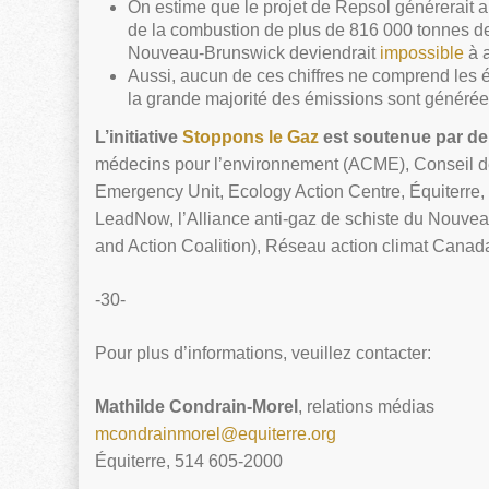
On estime que le projet de Repsol générerait 
de la combustion de plus de 816 000 tonnes de c
Nouveau-Brunswick deviendrait
impossible
à a
Aussi, aucun de ces chiffres ne comprend les é
la grande majorité des émissions sont générée
L’initiative
Stoppons le Gaz
est soutenue par d
médecins pour l’environnement (ACME), Conseil d
Emergency Unit, Ecology Action Centre, Équiterre
LeadNow, l’Alliance anti-gaz de schiste du Nouve
and Action Coalition), Réseau action climat Canada
-30-
Pour plus d’informations, veuillez contacter:
Mathilde Condrain-Morel
, relations médias
mcondrainmorel@equiterre.org
Équiterre, 514 605-2000